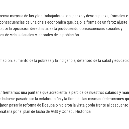
inmensa mayoría de las y los trabajadores: ocupadxs y desocupadxs, formales e
 consecuencias de una crisis económica que, bajo la forma de un feroz ajuste
ido por la oposición derechista, está produciendo consecuencias sociales y
de vida, salariales y laborales de la población.
nflación, aumento de la pobreza y la indigencia, deterioro de la salud y educaci
 Enfrentamos una paritaria que acrecienta la pérdida de nuestros salarios y ma
 no hubiese pasado sin la colaboración y la firma de las mismas federaciones q
jaron pasar la reforma de Dosuba o hicieron la vista gorda frente al descuento
ersitaria por el plan de lucha de AGD y Conadu Histórica.