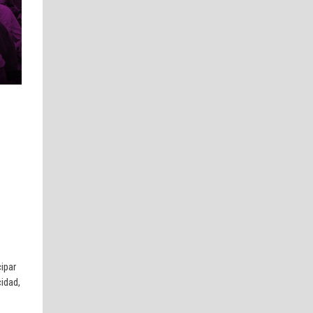
cipar
idad,