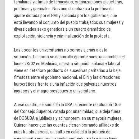
familiares víctimas de femicidios, organizaciones piqueteras,
políticas y gremiales. Nos une el rechazo a la política de
ajuste dictada por el FMI y aplicada por los gobiernos, que
está llevando al conjunto del pueblo trabajador, sus mujeres y
diversidades sexo genéricas
a un cuadro dramático de
explotación, violencia y criminalización de la protesta.
Las docentes universitarias no somos ajenas a esta
situación. Tal como se desarrolló durante nuestra asamblea el
lunes 28/02 en Medicina, nuestra situación salarial y laboral
viene en deterioro producto de sucesivas paritarias a la baja
firmadas entre el gobierno nacional, el CIN y las direcciones
burocráticas frente a una inflación que pulveriza nuestros
ingresos y el magro presupuesto universitario.
A ese cuadro, se suma en la UBA la reciente resolución 1859
del Consejo Superior, votada por unanimidad, que deja fuera
de DOSUBA a jubiladxs y ad honorem, en su mayoría mujeres.
Quieren hacer que las cuentas cierren borrando afiliadxs de
nuestra obra social, un salto en calidad a la política de
vaciamiento que vienen implementando. En la misma línea,