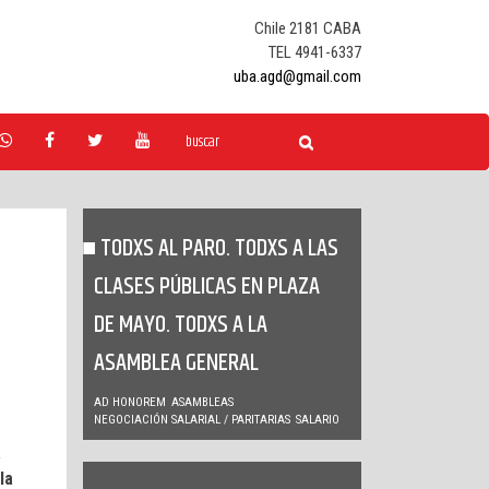
Chile 2181 CABA
TEL 4941-6337
uba.agd@gmail.com
TODXS AL PARO. TODXS A LAS
CLASES PÚBLICAS EN PLAZA
DE MAYO. TODXS A LA
ASAMBLEA GENERAL
AD HONOREM
ASAMBLEAS
NEGOCIACIÓN SALARIAL / PARITARIAS
SALARIO
a
la