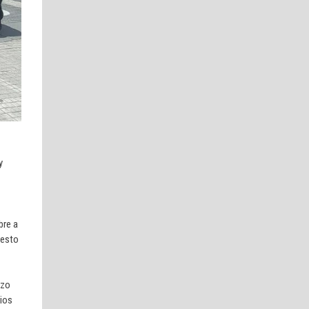
y
bre a
resto
rzo
rios