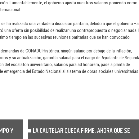
ación. Lamentablemente, el gobierno ajusta nuestros salarios poniendo como
ternacional.
e ha realizado una verdadera discusión paritaria, debido a que el gobierno –a
lizó una oferta sin posibilidad de realizar una contrapropuesta o negociar nada.
último tiempo en las sucesivas reuniones paritarias que se han convocado.
e demandas de CONADU Histórica: ningún salario por debajo de la inflación,
orios y su actualización, garantía salarial para el cargo de Ayudante de Segund
 del escalafón universitario, salarios para ad honorem, pase a planta de
e emergencia del Estado Nacional al sistema de obras sociales universitarias
EMPO Y
LA CAUTELAR QUEDA FIRME. AHORA QUE SE