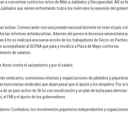
an a concentrar contra los vetos de Milei a Jubilados y Discapacidad. Allí se ll
 Jubilados que vienen enfrentando todos los miércoles la represión del gobier
ntas luchas. Comenzando con una jornada nacional docente en todo el país co
ntra las reformas antieducativas. Además del jueves la docencia universitaria p
 las 6 hs se realizará una nueva acción de los trabajadores de Secco en Pachec
 hs acompañarán al SUTNA que para y moviliza a Plaza de Mayo contra las
umento de salarios .
e Arsat contra el vaciamiento y por el salario.
rán sindicatos, comisiones internas y organizaciones de jubilados y piquetera
s burocracias sindicales que dejan pasar que el ajuste y los despidos. Por sí 
de un paro activo de 36 hs con movilización y un plan de lucha para derrotar
i, el FMI y el ajuste de los gobernadores.
calismo Combativo, los movimientos piqueteros independientes y organizacio