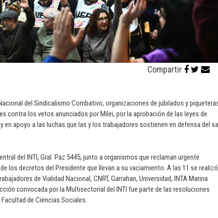
Compartir
Nacional del Sindicalismo Combativo, organizaciones de jubilados y piquetera
s contra los vetos anunciados por Milei, por la aprobación de las leyes de
y en apoyo a las luchas que las y los trabajadores sostienen en defensa del sa
entral del INTI, Gral. Paz 5445, junto a organismos que reclaman urgente
de los decretos del Presidente que llevan a su vaciamiento. A las 11 se realiz
rabajadores de Vialidad Nacional, CNRT, Garrahan, Universidad, INTA Marina
cción convocada por la Multisectorial del INTI fue parte de las resoluciones
a Facultad de Ciencias Sociales.