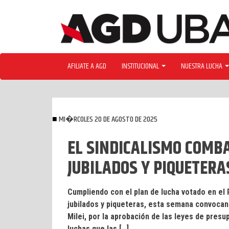
Skip
to
content
AFILIATE A AGD
INSTITUCIONAL
NUESTRA LUCHA
MI�RCOLES 20 DE AGOSTO DE 2025
EL SINDICALISMO COMBA
JUBILADOS Y PIQUETERA
Cumpliendo con el plan de lucha votado en el
jubilados y piqueteras, esta semana convocan 
Milei, por la aprobación de las leyes de presu
luchas que las […]