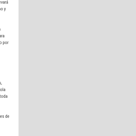
evará
no y
n
ara
o por
s,
sola
 toda
nes de