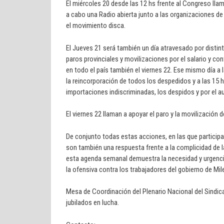
El miércoles 20 desde las 12 hs frente al Congreso llam
a cabo una Radio abierta junto a las organizaciones de
el movimiento disca.
El Jueves 21 será también un día atravesado por disti
paros provinciales y movilizaciones por el salario y co
en todo el país también el viernes 22. Ese mismo día a
la reincorporación de todos los despedidos y a las 15
importaciones indiscriminadas, los despidos y por el a
El viernes 22 llaman a apoyar el paro y la movilización d
De conjunto todas estas acciones, en las que participa
son también una respuesta frente a la complicidad de la
esta agenda semanal demuestra la necesidad y urgencia 
la ofensiva contra los trabajadores del gobierno de Mile
Mesa de Coordinación del Plenario Nacional del Sindi
jubilados en lucha.