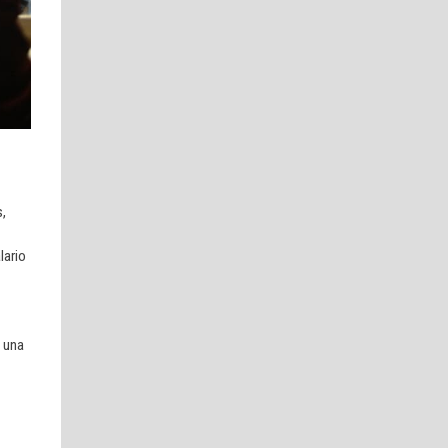
s,
lario
ó una