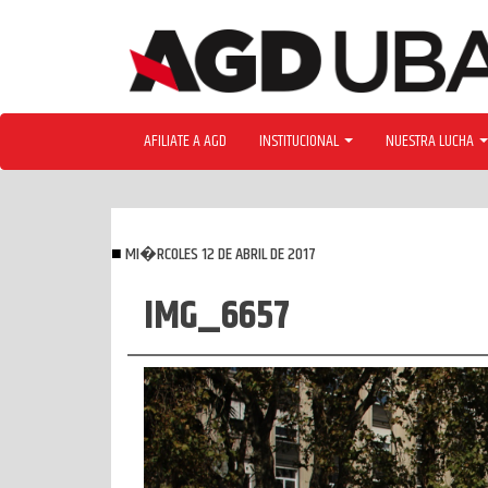
Skip
to
content
AFILIATE A AGD
INSTITUCIONAL
NUESTRA LUCHA
MI�RCOLES 12 DE ABRIL DE 2017
IMG_6657