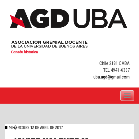
Skip
to
content
Chile 2181 CABA
TEL 4941-6337
uba.agd@gmail.com
Toggle
navigati
MI�RCOLES 12 DE ABRIL DE 2017