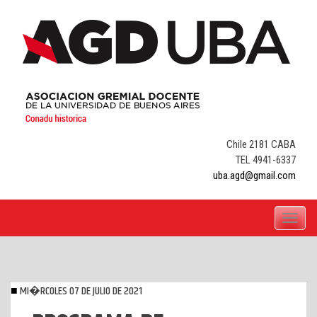
Skip
to
content
Chile 2181 CABA
TEL 4941-6337
uba.agd@gmail.com
Toggle
navigati
MI�RCOLES 07 DE JULIO DE 2021