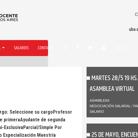
C
uba.
L
SALARIOS
CONTACTO
MARTES 28/5 19 HS.
ASAMBLEA VIRTUAL
ASAMBLEAS
NEGOCIACIÓN SALARIAL / PA
rgo: Seleccione su cargoProfesor
SALARIO
de primeraAyudante de segunda
i-ExclusivaParcial/Simple Por
25 DE MAYO, ENCUE
o Especialización Maestría