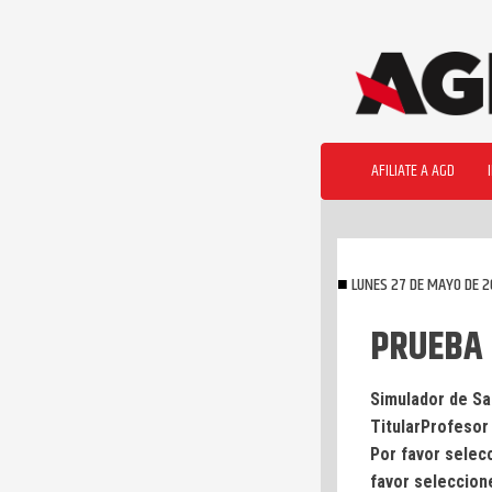
Skip
to
content
AFILIATE A AGD
LUNES 27 DE MAYO DE 
PRUEBA
Simulador de Sa
TitularProfeso
Por favor selec
favor seleccion