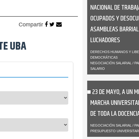
NACIONAL DE TRABAJ
OCUPADOS Y DESOCU
Compartir
ASAMBLEAS BARRIAL
LUCHADORES
TE UBA
DERECHOS HUMANOS Y LIB
DEMOCRÁTICAS
NEGOCIACIÓN SALARIAL / PA
SALARIO
23 DE MAYO, A UN M
MARCHA UNIVERSITA
DE TODA LA DOCENCI
NEGOCIACIÓN SALARIAL / PA
PRESUPUESTO UNIVERSITAR