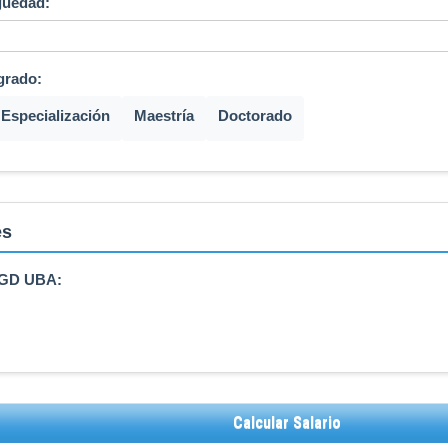
güedad:
grado:
Especialización
Maestría
Doctorado
es
 AGD UBA:
Calcular Salario