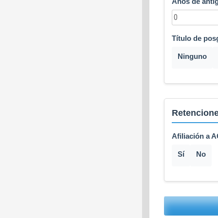
Años de anti
Título de pos
Ninguno
Retencion
Afiliación a
Sí
No