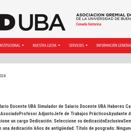
INSTITUCIONAL
NUESTRA LUCHA
SERVICIOS
INFORMACIÓN GENERA
2024
lario Docente UBA Simulador de Salario Docente UBA Haberes Ca
r AsociadoProfesor AdjuntoJefe de Trabajos PrácticosAyudante 
cione un cargo Dedicación: Seleccione su dedicaciónExclusivaSem
e una dedicación Años de antigüedad: Título de posgrado: Ningun