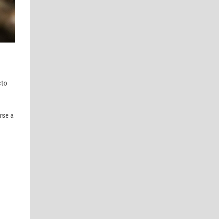
cto
rse a