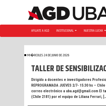
Skip
to
content
AFILIATE A AGD
INSTITUCIONAL
NUESTRA LUCHA
MI�RCOLES 24 DE JUNIO DE 2026
TALLER DE SENSIBILIZA
Dirigido a docentes e investigadores Profesio
REPROGRAMADA JUEVES 2/7- 15:30 hs – Chile 
correo electrónico a uba.agd@gmail.com El tal
(Chile 2181) por el equipo de Liliana Ferrari, [