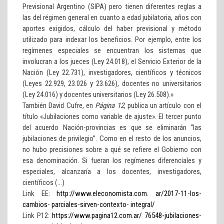
Previsional Argentino (SIPA) pero tienen diferentes reglas a
las del régimen general en cuanto a edad jubilatoria, años con
aportes exigidos, cálculo del haber previsional y método
utilizado para indexar los beneficios. Por ejemplo, entre los
regímenes especiales se encuentran los sistemas que
involucran a los jueces (Ley 24.018), el Servicio Exterior de la
Nación (Ley 22.731), investigadores, científicos y técnicos
(Leyes 22.929, 23.026 y 23.626), docentes no universitarios
(Ley 24.016) y docentes universitarios (Ley 26.508).»
También David Cufre, en
Página 12
, publica un artículo con el
título «Jubilaciones como variable de ajuste». El tercer punto
del acuerdo Nación-provincias es que se eliminarán “las
jubilaciones de privilegio”. Como en el resto de los anuncios,
no hubo precisiones sobre a qué se refiere el Gobierno con
esa denominación. Si fueran los regímenes diferenciales y
especiales, alcanzaría a los docentes, investigadores,
científicos (…)
Link EE:
http://www.eleconomista.com. ar/2017-11-los-
cambios- parciales-sirven-contexto- integral/
Link P12:
https://www.pagina12.com.ar/ 76548-jubilaciones-