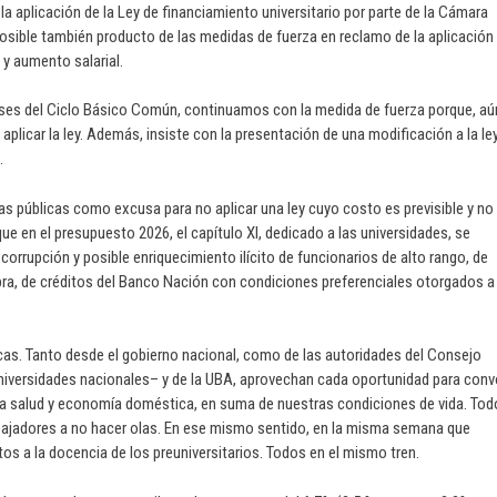
la aplicación de la Ley de financiamiento universitario por parte de la Cámara
osible también producto de las medidas de fuerza en reclamo de la aplicación 
 y aumento salarial.
clases del Ciclo Básico Común, continuamos con la medida de fuerza porque, aú
n aplicar la ley. Además, insiste con la presentación de una modificación a la le
.
ntas públicas como excusa para no aplicar una ley cuyo costo es previsible y no
 en el presupuesto 2026, el capítulo XI, dedicado a las universidades, se
rrupción y posible enriquecimiento ilícito de funcionarios de alto rango, de
ra, de créditos del Banco Nación con condiciones preferenciales otorgados a
as. Tanto desde el gobierno nacional, como de las autoridades del Consejo
 universidades nacionales– y de la UBA, aprovechan cada oportunidad para con
opia salud y economía doméstica, en suma de nuestras condiciones de vida. Tod
abajadores a no hacer olas. En ese mismo sentido, en la misma semana que
s a la docencia de los preuniversitarios. Todos en el mismo tren.