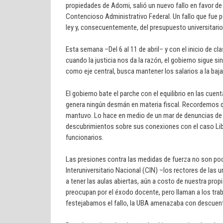
propiedades de Adorni, salió un nuevo fallo en favor de 
Contencioso Administrativo Federal. Un fallo que fue p
ley y, consecuentemente, del presupuesto universitario
Esta semana –Del 6 al 11 de abril– y con el inicio de 
cuando la justicia nos da la razón, el gobierno sigue si
como eje central, busca mantener los salarios a la baja
El gobierno bate el parche con el equilibrio en las cue
genera ningún desmán en materia fiscal. Recordemos que
mantuvo. Lo hace en medio de un mar de denuncias de co
descubrimientos sobre sus conexiones con el caso Lib
funcionarios.
Las presiones contra las medidas de fuerza no son poc
Interuniversitario Nacional (CIN) –los rectores de las
a tener las aulas abiertas, aún a costo de nuestra pr
preocupan por el éxodo docente, pero llaman a los tr
festejabamos el fallo, la UBA amenazaba con descuento