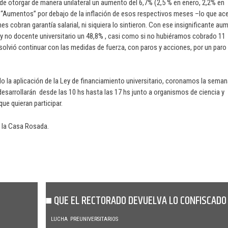
 de otorgar de manera unilateral un aumento del 6,7% (2,5 % en enero, 2,2% en
. “Aumentos” por debajo de la inflación de esos respectivos meses –lo que ac
nes cobran garantía salarial, ni siquiera lo sintieron. Con ese insignificante au
 y no docente universitario un 48,8% , casi como si no hubiéramos cobrado 11
olvió continuar con las medidas de fuerza, con paros y acciones, por un paro
o la aplicación de la Ley de financiamiento universitario, coronamos la seman
desarrollarán desde las 10 hs hasta las 17 hs junto a organismos de ciencia y
ue quieran participar.
e la Casa Rosada.
QUE EL RECTORADO DEVUELVA LO CONFISCADO
LUCHA
PREUNIVERSITARIOS