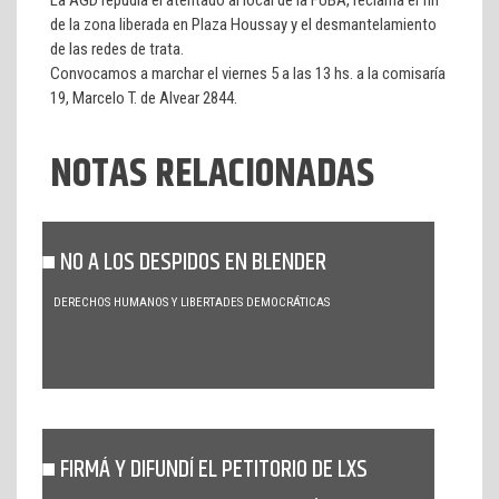
La AGD repudia el atentado al local de la FUBA, reclama el fin
de la zona liberada en Plaza Houssay y el desmantelamiento
de las redes de trata.
Convocamos a marchar el viernes 5 a las 13 hs. a la comisaría
19, Marcelo T. de Alvear 2844.
NOTAS RELACIONADAS
NO A LOS DESPIDOS EN BLENDER
DERECHOS HUMANOS Y LIBERTADES DEMOCRÁTICAS
FIRMÁ Y DIFUNDÍ EL PETITORIO DE LXS