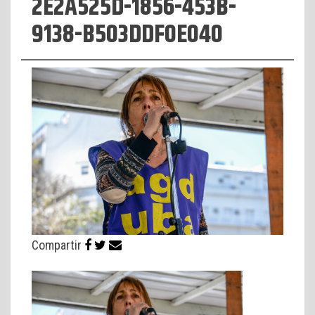
2E2A525D-1856-453B-
9138-B503DDF0E040
Compartir