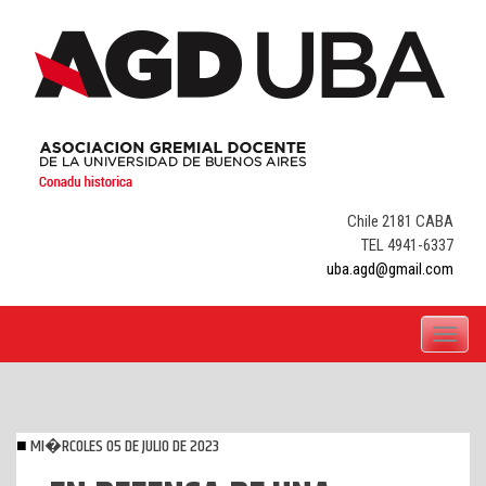
Skip
to
content
Chile 2181 CABA
TEL 4941-6337
uba.agd@gmail.com
Toggle
navigati
MI�RCOLES 05 DE JULIO DE 2023