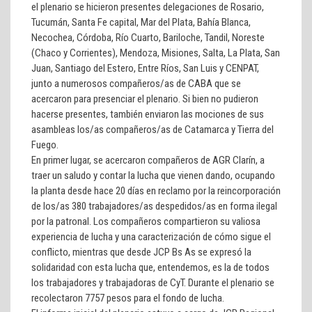
el plenario se hicieron presentes delegaciones de Rosario,
Tucumán, Santa Fe capital, Mar del Plata, Bahía Blanca,
Necochea, Córdoba, Río Cuarto, Bariloche, Tandil, Noreste
(Chaco y Corrientes), Mendoza, Misiones, Salta, La Plata, San
Juan, Santiago del Estero, Entre Ríos, San Luis y CENPAT,
junto a numerosos compañeros/as de CABA que se
acercaron para presenciar el plenario. Si bien no pudieron
hacerse presentes, también enviaron las mociones de sus
asambleas los/as compañeros/as de Catamarca y Tierra del
Fuego.
En primer lugar, se acercaron compañeros de AGR Clarín, a
traer un saludo y contar la lucha que vienen dando, ocupando
la planta desde hace 20 días en reclamo por la reincorporación
de los/as 380 trabajadores/as despedidos/as en forma ilegal
por la patronal. Los compañeros compartieron su valiosa
experiencia de lucha y una caracterización de cómo sigue el
conflicto, mientras que desde
JCP Bs As
se expresó la
solidaridad con esta lucha que, entendemos, es la de todos
los trabajadores y trabajadoras de CyT. Durante el plenario se
recolectaron 7757 pesos para el fondo de lucha.