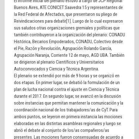
El informe inicial del plenario estuvo a cargo de
JCP
Regional
Buenos Aires
,
ATE CONICET Saavedra 15
y representantes de
la
Red Federal de Afectadxs
, que presentaron su pliego de
Reivindicaciones para debatir[1]. Luego de lo cual expresaron
sus saludos otras organizaciones gremiales y políticas que
también contribuyeron a la organización del plenario:
CONADU
Histórica
,
Becarios Empoderados
,
CONADU
,
Colectivo desde
el Pie
,
Razón y Revolución
,
Agrupación Rolando García
,
Agrupación Naranja
,
Corriente 12 de mayo
,
AGD UBA
. También
se dirigieron al plenario
Científicos y Universitarios
Autoconvocados
y
Ciencia y Técnica Argentina
.
El plenario se extendió por más de 9 horas y se organizó en
dos etapas. En primer lugar, se debatió la formulación de un
plan de lucha nacional contra el ajuste en Ciencia y Técnica
durante el 2017. En segundo lugar, se avanzó en la discusión
sobre instancias que permitan mantener la comunicación y la
coordinación nacional de los trabajadores/as de CyT. Para
ambos puntos, se leyeron en primera instancia las mociones
elaboradas en las distintas asambleas regionales y luego se
abrió el debate al conjunto de los/as compañeros/as
presentes. Las mociones fueron consensuadas de acuerdo a