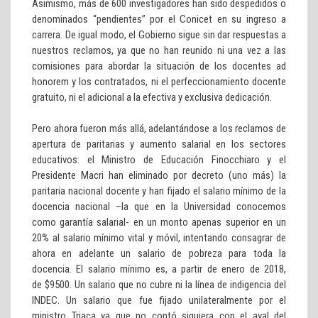
Asimismo, más de 600 investigadores han sido despedidos o
denominados “pendientes” por el Conicet en su ingreso a
carrera. De igual modo, el Gobierno sigue sin dar respuestas a
nuestros reclamos, ya que no han reunido ni una vez a las
comisiones para abordar la situación de los docentes ad
honorem y los contratados, ni el perfeccionamiento docente
gratuito, ni el adicional a la efectiva y exclusiva dedicación.
Pero ahora fueron más allá, adelantándose a los reclamos de
apertura de paritarias y aumento salarial en los sectores
educativos: el Ministro de Educación Finocchiaro y el
Presidente Macri han eliminado por decreto (uno más) la
paritaria nacional docente y han fijado el salario mínimo de la
docencia nacional –la que en la Universidad conocemos
como garantía salarial- en un monto apenas superior en un
20% al salario mínimo vital y móvil, intentando consagrar de
ahora en adelante un salario de pobreza para toda la
docencia. El salario mínimo es, a partir de enero de 2018,
de $9500. Un salario que no cubre ni la línea de indigencia del
INDEC. Un salario que fue fijado unilateralmente por el
ministro Triaca ya que no contó siquiera con el aval del