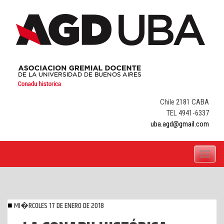
Skip
to
content
Chile 2181 CABA
TEL 4941-6337
uba.agd@gmail.com
Toggle
navigati
MI�RCOLES 17 DE ENERO DE 2018