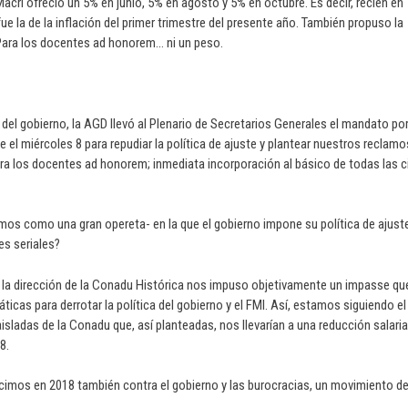
 Macri ofreció un 5% en junio, 5% en agosto y 5% en octubre. Es decir, recién en
e la de la inflación del primer trimestre del presente año. También propuso la
 Para los docentes ad honorem… ni un peso.
del gobierno, la AGD llevó al Plenario de Secretarios Generales el mandato por
 el miércoles 8 para repudiar la política de ajuste y plantear nuestros reclamo
ra los docentes ad honorem; inmediata incorporación al básico de todas las c
mos como una gran opereta- en la que el gobierno impone su política de ajust
es seriales?
de la dirección de la Conadu Histórica nos impuso objetivamente un impasse qu
ticas para derrotar la política del gobierno y el FMI. Así, estamos siguiendo el
sladas de la Conadu que, así planteadas, nos llevarían a una reducción salaria
8.
icimos en 2018 también contra el gobierno y las burocracias, un movimiento d