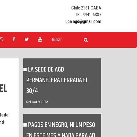
Chile 2181 CABA
TEL 4941-6337
uba.agd@gmail.com
LA SEDE DE AGD
PERMANECERÁ CERRADA EL
EL
30/4
SIN CATEGORIA
tada
inó
PAGOS EN NEGRO, NI UN PESO
EN ESTE MES Y NADA PARA AD