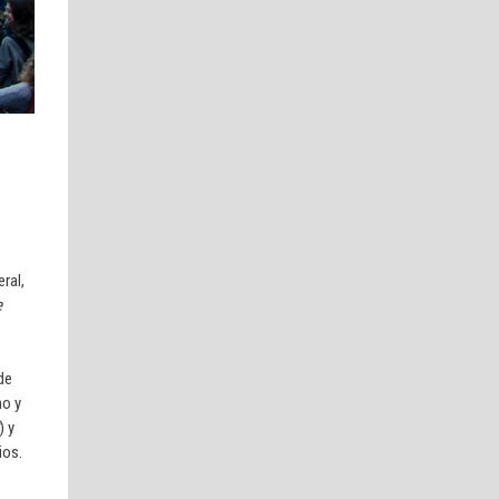
ral,
e
de
no y
) y
ios.