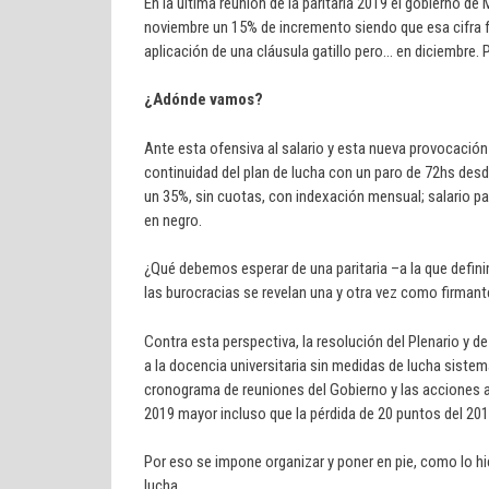
En la última reunión de la paritaria 2019 el gobierno de
noviembre un 15% de incremento siendo que esa cifra fu
aplicación de una cláusula gatillo pero… en diciembre.
¿Adónde vamos?
Ante esta ofensiva al salario y esta nueva provocación 
continuidad del plan de lucha con un paro de 72hs desde
un 35%, sin cuotas, con indexación mensual; salario pa
en negro.
¿Qué debemos esperar de una paritaria –a la que defini
las burocracias se revelan una y otra vez como firmant
Contra esta perspectiva, la resolución del Plenario y 
a la docencia universitaria sin medidas de lucha sistemá
cronograma de reuniones del Gobierno y las acciones ai
2019 mayor incluso que la pérdida de 20 puntos del 201
Por eso se impone organizar y poner en pie, como lo h
lucha.