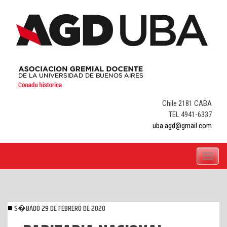
Skip
to
content
Chile 2181 CABA
TEL 4941-6337
uba.agd@gmail.com
Toggle
navigati
S�BADO 29 DE FEBRERO DE 2020