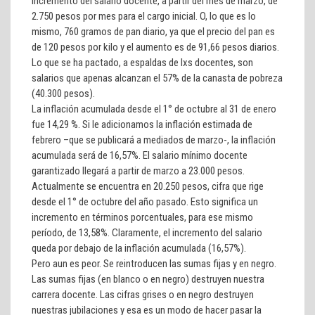
incremento del salario docente, a partir del mes de marzo, de
2.750 pesos por mes para el cargo inicial. O, lo que es lo
mismo, 760 gramos de pan diario, ya que el precio del pan es
de 120 pesos por kilo y el aumento es de 91,66 pesos diarios.
Lo que se ha pactado, a espaldas de lxs docentes, son
salarios que apenas alcanzan el 57% de la canasta de pobreza
(40.300 pesos).
La inflación acumulada desde el 1° de octubre al 31 de enero
fue 14,29 %. Si le adicionamos la inflación estimada de
febrero –que se publicará a mediados de marzo-, la inflación
acumulada será de 16,57%. El salario mínimo docente
garantizado llegará a partir de marzo a 23.000 pesos.
Actualmente se encuentra en 20.250 pesos, cifra que rige
desde el 1° de octubre del año pasado. Esto significa un
incremento en términos porcentuales, para ese mismo
período, de 13,58%. Claramente, el incremento del salario
queda por debajo de la inflación acumulada (16,57%).
Pero aun es peor. Se reintroducen las sumas fijas y en negro.
Las sumas fijas (en blanco o en negro) destruyen nuestra
carrera docente. Las cifras grises o en negro destruyen
nuestras jubilaciones y esa es un modo de hacer pasar la