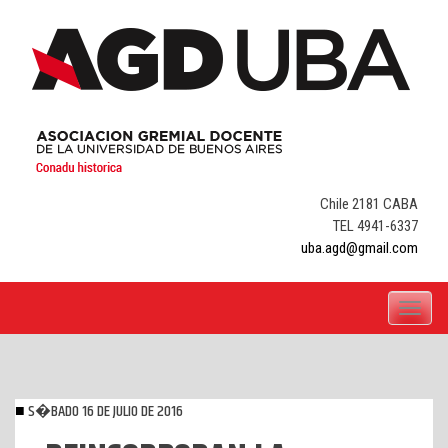
Skip
to
content
Chile 2181 CABA
TEL 4941-6337
uba.agd@gmail.com
Toggle
navigati
S�BADO 16 DE JULIO DE 2016