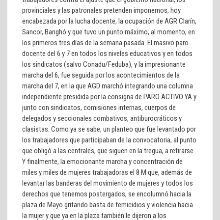
provinciales y las patronales pretenden imponernos, hoy
encabezada por la lucha docente, la ocupación de AGR Clarín,
Sancor, Banghó y que tuvo un punto máximo, al momento, en
los primeros tres días de la semana pasada. El masivo paro
docente del 6 y 7 en todos los niveles educativos y en todos
los sindicatos (salvo Conadu/Feduba), y la impresionante
marcha del 6, fue seguida por los acontecimientos de la
marcha del 7, en la que AGD marchó integrando una columna
independiente presidida por la consigna de PARO ACTIVO YA y
junto con sindicatos, comisiones internas, cuerpos de
delegados y seccionales combativos, antiburocráticos y
clasistas. Como ya se sabe, un planteo que fue levantado por
los trabajadores que participaban de la convocatoria, al punto
que obligó a las centrales, que siguen en la tregua, a retirarse.
Y finalmente, la emocionante marcha y concentración de
miles y miles de mujeres trabajadoras el 8 M que, además de
levantar las banderas del movimiento de mujeres y todos los
derechos que tenemos postergados, se encolumnó hacia la
plaza de Mayo gritando basta de femicidios y violencia hacia
la mujer y que ya en la plaza también le dijeron a los