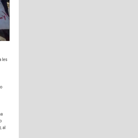
 les
lo
na
do
, al