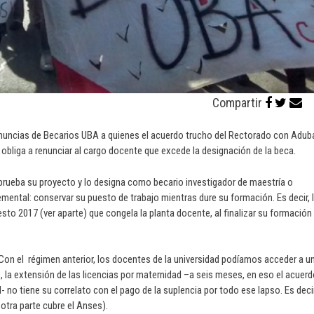
Compartir
uncias de Becarios UBA a quienes el acuerdo trucho del Rectorado con Aduba
s obliga a renunciar al cargo docente que excede la designación de la beca.
aprueba su proyecto y lo designa como becario investigador de maestría o
emental: conservar su puesto de trabajo mientras dure su formación. Es decir, 
to 2017 (ver aparte) que congela la planta docente, al finalizar su formación
 Con el régimen anterior, los docentes de la universidad podíamos acceder a u
o, la extensión de las licencias por maternidad –a seis meses, en eso el acuer
 no tiene su correlato con el pago de la suplencia por todo ese lapso. Es decir
otra parte cubre el Anses).