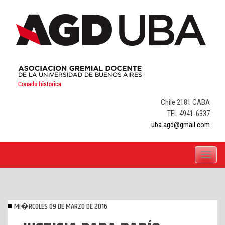
Skip
to
content
Chile 2181 CABA
TEL 4941-6337
uba.agd@gmail.com
Toggle
navigati
MI�RCOLES 09 DE MARZO DE 2016