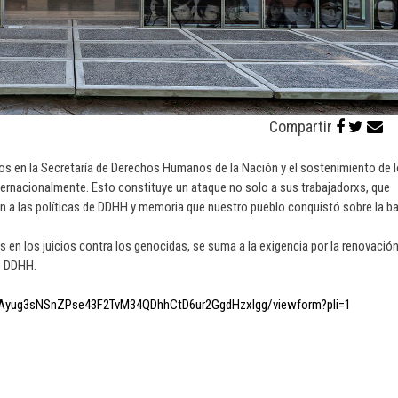
Compartir
tos en la Secretaría de Derechos Humanos de la Nación y el sostenimiento de 
ernacionalmente. Esto constituye un ataque no solo a sus trabajadorxs, que
n a las políticas de DDHH y memoria que nuestro pueblo conquistó sobre la b
en los juicios contra los genocidas, se suma a la exigencia por la renovació
de DDHH.
0YAyug3sNSnZPse43F2TvM34QDhhCtD6ur2GgdHzxlgg/viewform?pli=1