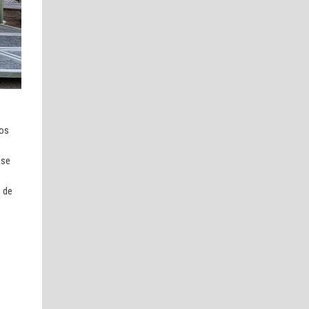
los
ase
n de