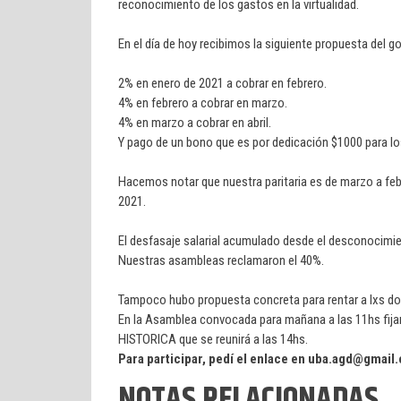
reconocimiento de los gastos en la virtualidad.
En el día de hoy recibimos la siguiente propuesta del 
2% en enero de 2021 a cobrar en febrero.
4% en febrero a cobrar en marzo.
4% en marzo a cobrar en abril.
Y pago de un bono que es por dedicación $1000 para los
Hacemos notar que nuestra paritaria es de marzo a feb
2021.
El desfasaje salarial acumulado desde el desconocimient
Nuestras asambleas reclamaron el 40%.
Tampoco hubo propuesta concreta para rentar a lxs d
En la Asamblea convocada para mañana a las 11hs fija
HISTORICA que se reunirá a las 14hs.
Para participar, pedí el enlace en uba.agd@gmail
NOTAS RELACIONADAS