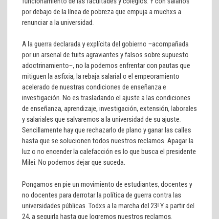
funcionamiento de las facultades y colegios. Y con salarios
por debajo de la línea de pobreza que empuja a muchxs a
renunciar a la universidad.
A la guerra declarada y explícita del gobierno –acompañada
por un arsenal de tuits agraviantes y falsos sobre supuesto
adoctrinamiento–, no la podemos enfrentar con pautas que
mitiguen la asfixia, la rebaja salarial o el empeoramiento
acelerado de nuestras condiciones de enseñanza e
investigación. No es trasladando el ajuste a las condiciones
de enseñanza, aprendizaje, investigación, extensión, laborales
y salariales que salvaremos a la universidad de su ajuste.
Sencillamente hay que rechazarlo de plano y ganar las calles
hasta que se solucionen todos nuestros reclamos. Apagar la
luz o no encender la calefacción es lo que busca el presidente
Milei. No podemos dejar que suceda.
Pongamos en pie un movimiento de estudiantes, docentes y
no docentes para derrotar la política de guerra contra las
universidades públicas. Todxs a la marcha del 23! Y a partir del
24, a seguirla hasta que logremos nuestros reclamos.