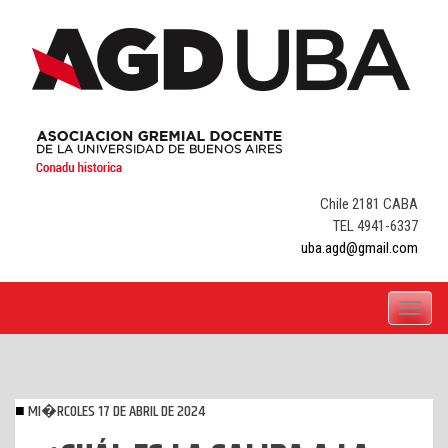
Skip
to
content
Chile 2181 CABA
TEL 4941-6337
uba.agd@gmail.com
Toggle
navigati
MI�RCOLES 17 DE ABRIL DE 2024