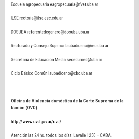
Escuela agropecuaria eagropecuaria@fvet.uba.ar
ILSE rectoria@ilse.esc.edu.ar
DOSUBA referentedegenero@dosuba.uba.ar
Rectorado y Consejo Superior laubadiceno@rec.uba.ar
Secretaría de Educación Media secedumed@uba.ar
Ciclo Básico Común laubadiceno@cbc.uba.ar
Oficina de Violencia doméstica de la Corte Suprema de la
Nación (OVD):
http://www.ovd.gov.ar/ovd/
Atención las 24 hs. todos los días: Lavalle 1250 – CABA,