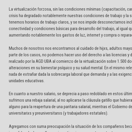
La virtualización forzosa, sin las condiciones mínimas (capacitación, c
crisis ha degradado notablemente nuestras condiciones de trabajo y la 
tenemos horarios de trabajo claros, y se nos impide desconectarnos in
conectividad y condiciones básicas para desarrollo del trabajo, al igua
aumentando notablemente los gastos de luz, internet y compra o repara
Muchos de nosotrxs nos encontramos al cuidado de hijxs, adultxs mayores
parte de los casos, no podemos hacer uso del derecho a las licencias y
realizado por la AGD UBA al comienzo de la virtualización sobre 1.500 
alteraciones en su bienestar psíquico y su salud mental. En el mismo rel
nada de extrañar dada la sobrecarga laboral que demanda y a las exigencia
unidades educativas.
En cuanto a nuestro salario, se deprecia a paso redoblado en estos últim
sufrimos una rebaja salarial, al no aplicarse la cláusula gatillo que hub
alguno para la reapertura de una paritaria salarial, mientras el Gobiern
universitarixs y preuniversitarxs (y trabajadores estatales).
Agregamos con suma preocupación la situación de lxs compañerxs becari