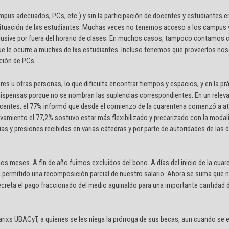
ampus adecuados, PCs, etc.) y sin la participación de docentes y estudiantes 
situación de lxs estudiantes. Muchas veces no tenemos acceso a los campus vi
clusive por fuera del horario de clases. En muchos casos, tampoco contamos 
l que le ocurre a muchxs de lxs estudiantes. Incluso tenemos que proveerlos n
ción de PCs.
 u otras personas, lo que dificulta encontrar tiempos y espacios, y en la prá
 dispensas porque no se nombran las suplencias correspondientes. En un rele
docentes, el 77% informó que desde el comienzo de la cuarentena comenzó a a
evamiento el 77,2% sostuvo estar más flexibilizado y precarizado con la modalid
s y presiones recibidas en varias cátedras y por parte de autoridades de las d
os meses. A fin de año fuimos excluidos del bono. A días del inicio de la cuar
iera permitido una recomposición parcial de nuestro salario. Ahora se suma que
o decreta el pago fraccionado del medio aguinaldo para una importante cantidad
xs UBACyT, a quienes se les niega la prórroga de sus becas, aun cuando se 