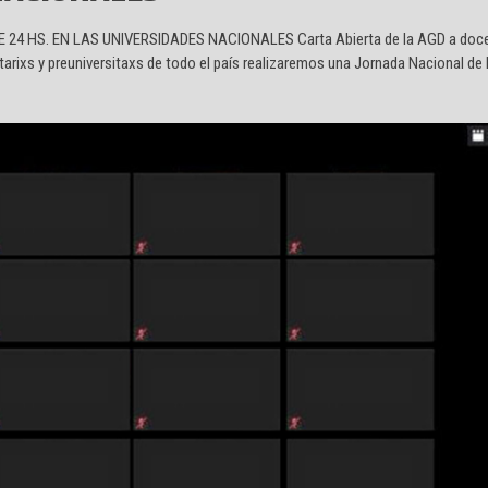
24 HS. EN LAS UNIVERSIDADES NACIONALES Carta Abierta de la AGD a doce
sitarixs y preuniversitaxs de todo el país realizaremos una Jornada Nacional d