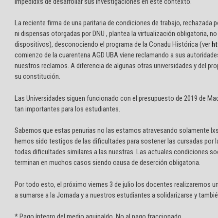
impedidxs de desarrollar sus investigaciones en este contexto.
La reciente firma de una paritaria de condiciones de trabajo, rechazada 
ni dispensas otorgadas por DNU , plantea la virtualización obligatoria, no 
dispositivos), desconociendo el programa de la Conadu Histórica (ver
ht
comienzo de la cuarentena AGD UBA viene reclamando a sus autoridades la
nuestros reclamos. A diferencia de algunas otras universidades y del p
su constitución.
Las Universidades siguen funcionado con el presupuesto de 2019 de Macr
tan importantes para los estudiantes.
Sabemos que estas penurias no las estamos atravesando solamente lxs
hemos sido testigos de las dificultades para sostener las cursadas por la
todas dificultades similares a las nuestras. Las actuales condiciones s
terminan en muchos casos siendo causa de deserción obligatoria.
Por todo esto, el próximo viernes 3 de julio los docentes realizaremos 
a sumarse a la Jornada y a nuestros estudiantes a solidarizarse y tambié
* Pago íntegro del medio aguinaldo. No al pago fraccionado.