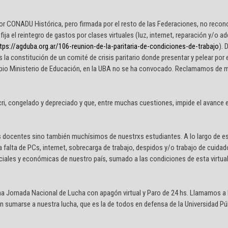
por CONADU Histórica, pero firmada por el resto de las Federaciones, no recon
fija el reintegro de gastos por clases virtuales (luz, internet, reparación y/o a
tps://agduba.org.ar/106-reunion-de-la-paritaria-de-condiciones-de-trabajo
). 
 constitución de un comité de crisis paritario donde presentar y pelear por 
ropio Ministerio de Educación, en la UBA no se ha convocado. Reclamamos de 
i, congelado y depreciado y que, entre muchas cuestiones, impide el avance 
 docentes sino también muchísimos de nuestrxs estudiantes. A lo largo de 
 falta de PCs, internet, sobrecarga de trabajo, despidos y/o trabajo de cuidado
ociales y económicas de nuestro país, sumado a las condiciones de esta virtua
una Jornada Nacional de Lucha con apagón virtual y Paro de 24 hs. Llamamos a
n sumarse a nuestra lucha, que es la de todos en defensa de la Universidad Pú