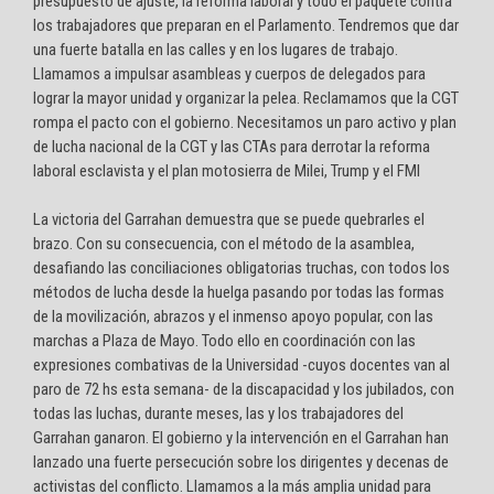
presupuesto de ajuste, la reforma laboral y todo el paquete contra
los trabajadores que preparan en el Parlamento. Tendremos que dar
una fuerte batalla en las calles y en los lugares de trabajo.
Llamamos a impulsar asambleas y cuerpos de delegados para
lograr la mayor unidad y organizar la pelea. Reclamamos que la CGT
rompa el pacto con el gobierno. Necesitamos un paro activo y plan
de lucha nacional de la CGT y las CTAs para derrotar la reforma
laboral esclavista y el plan motosierra de Milei, Trump y el FMI
La victoria del Garrahan demuestra que se puede quebrarles el
brazo. Con su consecuencia, con el método de la asamblea,
desafiando las conciliaciones obligatorias truchas, con todos los
métodos de lucha desde la huelga pasando por todas las formas
de la movilización, abrazos y el inmenso apoyo popular, con las
marchas a Plaza de Mayo. Todo ello en coordinación con las
expresiones combativas de la Universidad -cuyos docentes van al
paro de 72 hs esta semana- de la discapacidad y los jubilados, con
todas las luchas, durante meses, las y los trabajadores del
Garrahan ganaron. El gobierno y la intervención en el Garrahan han
lanzado una fuerte persecución sobre los dirigentes y decenas de
activistas del conflicto. Llamamos a la más amplia unidad para