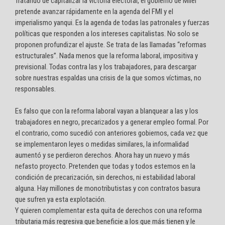
Tratando de capitalizar la victoria electoral, el gobierno de Milei
pretende avanzar rápidamente en la agenda del FMI y el
imperialismo yanqui. Es la agenda de todas las patronales y fuerzas
políticas que responden a los intereses capitalistas. No solo se
proponen profundizar el ajuste. Se trata de las llamadas “reformas
estructurales”. Nada menos que la reforma laboral, impositiva y
previsional. Todas contra las y los trabajadores, para descargar
sobre nuestras espaldas una crisis de la que somos víctimas, no
responsables.
Es falso que con la reforma laboral vayan a blanquear a las y los
trabajadores en negro, precarizados y a generar empleo formal. Por
el contrario, como sucedió con anteriores gobiernos, cada vez que
se implementaron leyes o medidas similares, la informalidad
aumentó y se perdieron derechos. Ahora hay un nuevo y más
nefasto proyecto. Pretenden que todas y todos estemos en la
condición de precarización, sin derechos, ni estabilidad laboral
alguna. Hay millones de monotributistas y con contratos basura
que sufren ya esta explotación.
Y quieren complementar esta quita de derechos con una reforma
tributaria más regresiva que beneficie a los que más tienen y le