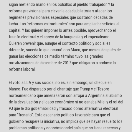
sigan metiendo mano en los bolsillos al pueblo trabajador. Y la
reforma previsional para elevar la edad jubilatoria y atacar los
regímenes previsionales especiales que costaron décadas de
lucha. Las ‘reformas estructurales’ son para ampliar beneficios al
capital. Y las quieren imponer lo antes posible, aprovechando el
triunfo electoral y el apoyo de la burguesía y el imperialismo.
Quieren prevenir que, aunque el contexto político y social es
diferente, suceda lo que ocurrió con Macri, que meses después de
ganar las elecciones de medio término tuvo las grandes
movilizaciones de diciembre de 2017 que obligaron a archivar la
reforma laboral.
El voto a LLA y sus socios, no es, sin embargo, un cheque en
blanco. Fue disparado por el chantaje que Trump y el Tesoro
norteamericano que amenazaron con arrojar a Argentina al abismo
de la devaluación y el caos económico si no ganaba Milei y el rol del
PJ que le dio gobernabilidad y fracasó como alternativa electoral
para “frenarlo”. Este escenario político favorable para que el
gobierno recupere la iniciativa, no implica que se hayan resuelto los
problemas políticos y económicosdel país que no tiene reservas y