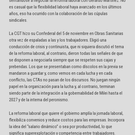
sentándose a negociar la reforma laboral con Gerardo Martínez. No
es casual que la flexibilidad laboral haya avanzado en los últimos
años, eso ha ocurrido con la colaboración de las cúpulas
sindicales.
La CGT hizo su Confederal del 5 de noviembre en Obras Sanitarias
otra vez de espaladas a las y los trabajadores. Eligió una
conducción de crisis y continuista, que ni siquiera discutió el tema
de la reforma laboral, al contrario, dieron todas las señales de que
se disponen a negociarla siempre que se respeten sus cajas y
prebendas. Los que se presentaban como díscolos en la previa se
mandaron a guardar y, como vemos en cada lucha y en cada
conflicto, las CTAs no pasan de los discursos. No juegan ningún
papel en la organización para la lucha y, al contrario, terminan
siendo parte de la integración a la gobernabilidad de Milei hasta el
2027 y de la interna del peronismo.
La reforma laboral que quiere el gobierno amplía la jornada laboral,
flexibiliza convenios y reduce costos para las empresas. Incorpora
la idea del “salario dinámico” o sea por productividad, lo que
significa superexplotación y competencia entre trabajadores.