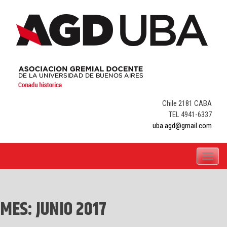
Skip
to
content
Chile 2181 CABA
TEL 4941-6337
uba.agd@gmail.com
Toggle
navigati
MES:
JUNIO 2017