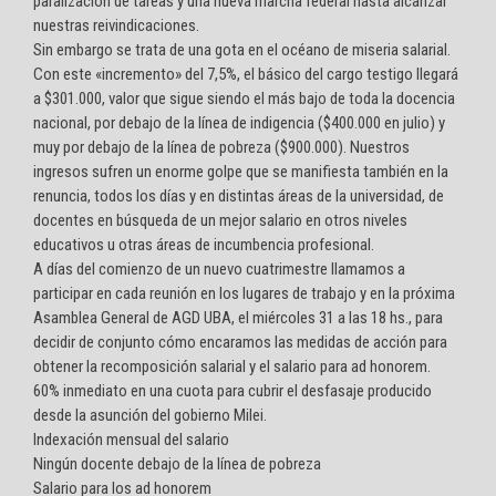
paralización de tareas y una nueva marcha federal hasta alcanzar
nuestras reivindicaciones.
Sin embargo se trata de una gota en el océano de miseria salarial.
Con este «incremento» del 7,5%, el básico del cargo testigo llegará
a $301.000, valor que sigue siendo el más bajo de toda la docencia
nacional, por debajo de la línea de indigencia ($400.000 en julio) y
muy por debajo de la línea de pobreza ($900.000). Nuestros
ingresos sufren un enorme golpe que se manifiesta también en la
renuncia, todos los días y en distintas áreas de la universidad, de
docentes en búsqueda de un mejor salario en otros niveles
educativos u otras áreas de incumbencia profesional.
A días del comienzo de un nuevo cuatrimestre llamamos a
participar en cada reunión en los lugares de trabajo y en la próxima
Asamblea General de AGD UBA, el miércoles 31 a las 18 hs., para
decidir de conjunto cómo encaramos las medidas de acción para
obtener la recomposición salarial y el salario para ad honorem.
60% inmediato en una cuota para cubrir el desfasaje producido
desde la asunción del gobierno Milei.
Indexación mensual del salario
Ningún docente debajo de la línea de pobreza
Salario para los ad honorem