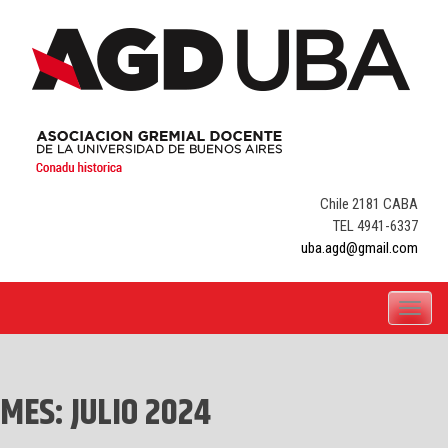
Skip
to
content
Chile 2181 CABA
TEL 4941-6337
uba.agd@gmail.com
Toggle
navigati
MES:
JULIO 2024