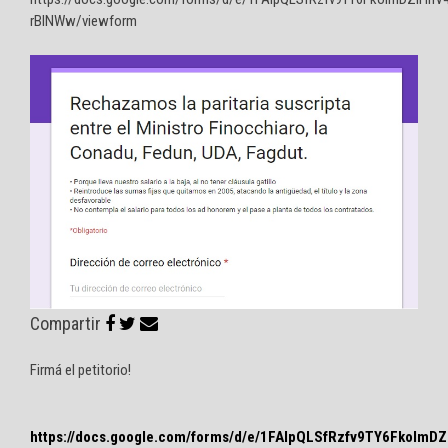
rBlNWw/viewform
Compartir
Firmá el petitorio!
https://docs.google.com/forms/d/e/1FAIpQLSfRzfv9TY6Fkolm