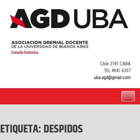
Skip
to
content
Chile 2181 CABA
TEL 4941-6337
uba.agd@gmail.com
Toggle
navigati
ETIQUETA:
DESPIDOS